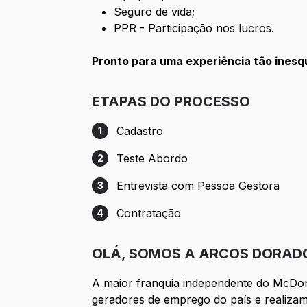
Seguro de vida;
PPR - Participação nos lucros.
Pronto para uma experiência tão ines
ETAPAS DO PROCESSO
Cadastro
1
Etapa 1: Cadastro
Teste Abordo
2
Etapa 2: Teste Abordo
Entrevista com Pessoa Gestora
3
Etapa 3: Entrevista com Pessoa Gestora
Contratação
4
Etapa 4: Contratação
OLÁ, SOMOS A ARCOS DORAD
A maior franquia independente do McDo
geradores de emprego do país e realizam