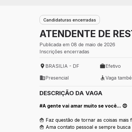
Candidaturas encerradas
ATENDENTE DE REST
Publicada em 08 de maio de 2026
Inscrições encerradas
BRASILIA - DF
Efetivo
Local de trabalho: BRASILIA - DF
Tipo de vaga: 
Presencial
Vaga tamb
Modelo de trabalho: Presencial
Vaga também 
DESCRIÇÃO DA VAGA
#A gente vai amar muito se você... 😍
🍟 Faz questão de tornar as coisas mais 
🍟 Ama contato pessoal e sempre busca 