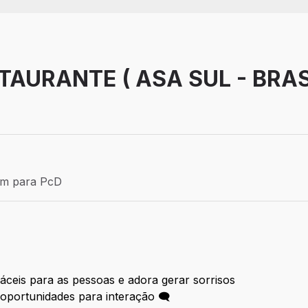
AURANTE ( ASA SUL - BRAS
Efetivo
ém para PcD
para PcD
fáceis para as pessoas e adora gerar sorrisos
oportunidades para interação 🗨