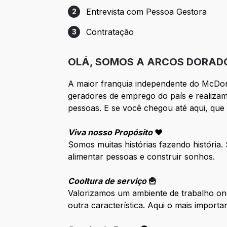
Entrevista com Pessoa Gestora
2
Etapa 2: Entrevista com Pessoa Gestora
Contratação
3
Etapa 3: Contratação
OLÁ, SOMOS A ARCOS DORAD
A maior franquia independente do McDo
geradores de emprego do país e realizam
pessoas. E se você chegou até aqui, que
Viva nosso Propósito
❤️
Somos muitas histórias fazendo história
alimentar pessoas e construir sonhos.
Cooltura de serviço
🍟
Valorizamos um ambiente de trabalho ond
outra característica. Aqui o mais impor