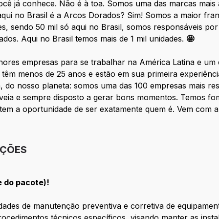
ocê já conhece. Não é à toa. Somos uma das marcas mais 
aqui no Brasil é a Arcos Dorados? Sim! Somos a maior fra
, sendo 50 mil só aqui no Brasil, somos responsáveis por
ados. Aqui no Brasil temos mais de 1 mil unidades.
🤩
res empresas para se trabalhar na América Latina e um 
 têm menos de 25 anos e estão em sua primeira experiência
 do nosso planeta: somos uma das 100 empresas mais resp
eia e sempre disposto a gerar bons momentos. Temos fo
o tem a oportunidade de ser exatamente quem é. Vem com a
IÇÕES
e do pacote)!
dades de manutenção preventiva e corretiva de equipament
rocedimentos técnicos específicos, visando manter as inst