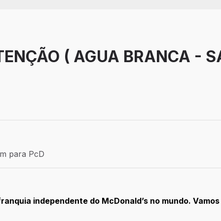
ENÇÃO ( AGUA BRANCA - S
Efetivo
ém para PcD
para PcD
 franquia independente do McDonald’s no mundo. Vamos