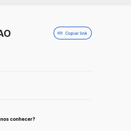
AO
Copiar link
 nos conhecer?