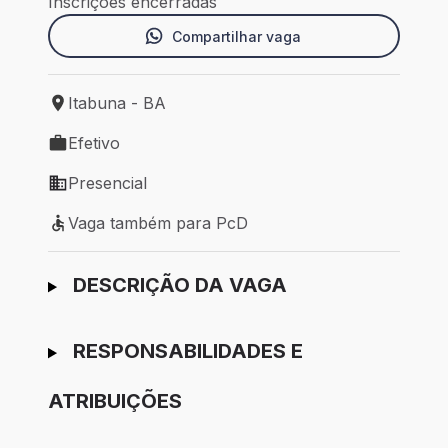
Inscrições encerradas
Compartilhar vaga
Itabuna - BA
Local de trabalho: Itabuna - BA
Efetivo
Tipo de vaga: Efetivo
Presencial
Modelo de trabalho: Presencial
Vaga também para PcD
Vaga também para PcD
Ir para candidatura
DESCRIÇÃO DA VAGA
RESPONSABILIDADES E
ATRIBUIÇÕES