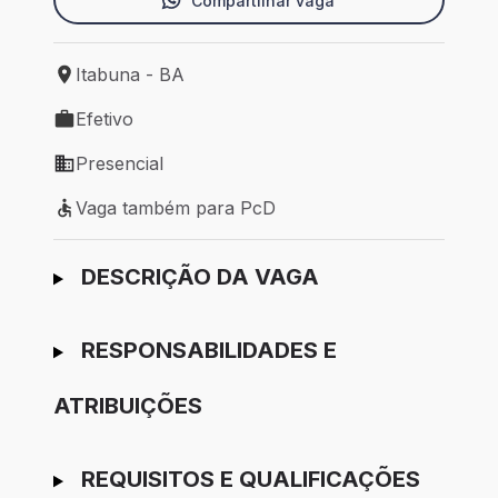
Compartilhar vaga
Itabuna - BA
Local de trabalho: Itabuna - BA
Efetivo
Tipo de vaga: Efetivo
Presencial
Modelo de trabalho: Presencial
Vaga também para PcD
Vaga também para PcD
Ir para candidatura
DESCRIÇÃO DA VAGA
RESPONSABILIDADES E
ATRIBUIÇÕES
REQUISITOS E QUALIFICAÇÕES