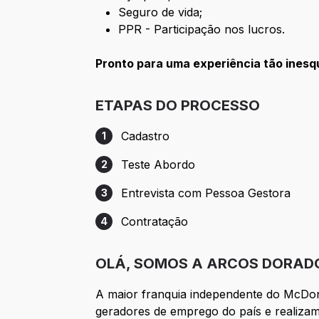
Seguro de vida;
PPR - Participação nos lucros.
Pronto para uma experiência tão ines
ETAPAS DO PROCESSO
Cadastro
1
Etapa 1: Cadastro
Teste Abordo
2
Etapa 2: Teste Abordo
Entrevista com Pessoa Gestora
3
Etapa 3: Entrevista com Pessoa Gestora
Contratação
4
Etapa 4: Contratação
OLÁ, SOMOS A ARCOS DORAD
A maior franquia independente do McDo
geradores de emprego do país e realizam