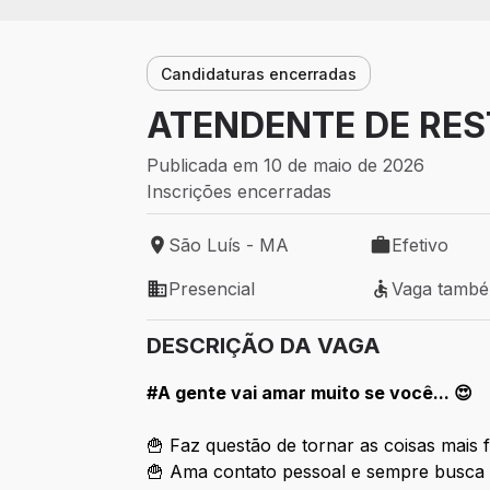
Candidaturas encerradas
ATENDENTE DE RES
Publicada em 10 de maio de 2026
Inscrições encerradas
São Luís - MA
Efetivo
Local de trabalho: São Luís - MA
Tipo de vaga: 
Presencial
Vaga tamb
Modelo de trabalho: Presencial
Vaga também 
DESCRIÇÃO DA VAGA
#A gente vai amar muito se você... 😍
🍟 Faz questão de tornar as coisas mais 
🍟 Ama contato pessoal e sempre busca 