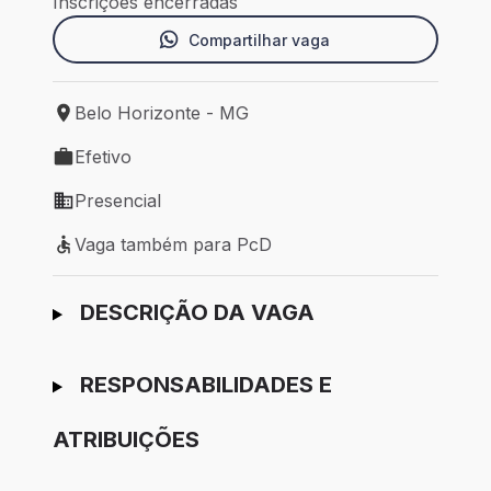
Inscrições encerradas
Compartilhar vaga
Belo Horizonte - MG
Local de trabalho: Belo Horizonte - MG
Efetivo
Tipo de vaga: Efetivo
Presencial
Modelo de trabalho: Presencial
Vaga também para PcD
Vaga também para PcD
Ir para candidatura
DESCRIÇÃO DA VAGA
RESPONSABILIDADES E
ATRIBUIÇÕES