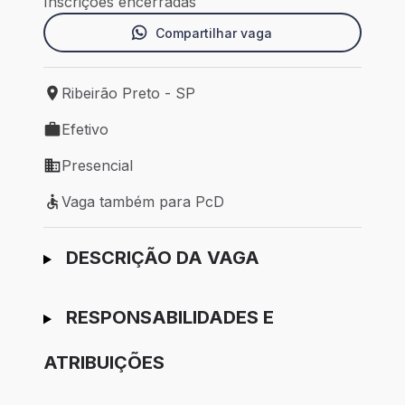
Inscrições encerradas
Compartilhar vaga
Ribeirão Preto - SP
Local de trabalho: Ribeirão Preto - SP
Efetivo
Tipo de vaga: Efetivo
Presencial
Modelo de trabalho: Presencial
Vaga também para PcD
Vaga também para PcD
Ir para candidatura
DESCRIÇÃO DA VAGA
RESPONSABILIDADES E
ATRIBUIÇÕES