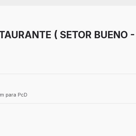
TAURANTE ( SETOR BUENO -
Efetivo
ém para PcD
para PcD