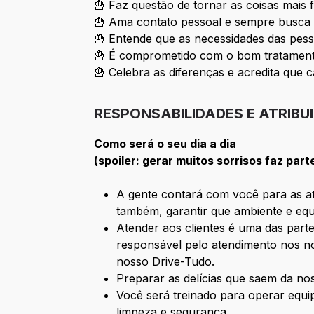
🍟 Faz questão de tornar as coisas mais 
🍟 Ama contato pessoal e sempre busca 
🍟 Entende que as necessidades das pess
🍟 É comprometido com o bom tratamento
🍟 Celebra as diferenças e acredita que c
RESPONSABILIDADES E ATRIBU
Como será o seu dia a dia
(spoiler: gerar muitos sorrisos faz part
A gente contará com você para as ati
também, garantir que ambiente e equ
Atender aos clientes é uma das parte
responsável pelo atendimento nos no
nosso Drive-Tudo.
Preparar as delícias que saem da n
Você será treinado para operar equ
limpeza e segurança.