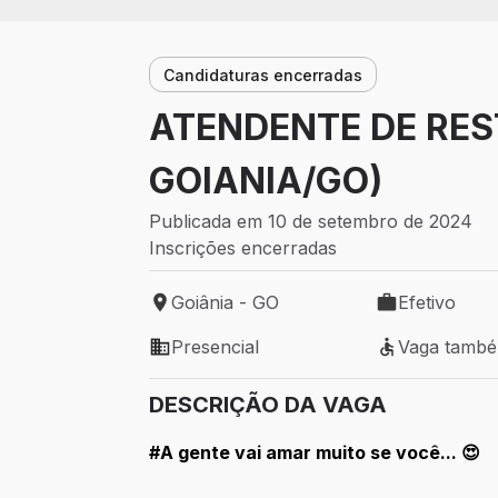
Candidaturas encerradas
ATENDENTE DE RES
GOIANIA/GO)
Publicada em 10 de setembro de 2024
Inscrições encerradas
Goiânia - GO
Efetivo
Local de trabalho: Goiânia - GO
Tipo de vaga: 
Presencial
Vaga tamb
Modelo de trabalho: Presencial
Vaga também 
DESCRIÇÃO DA VAGA
#A gente vai amar muito se você... 😍