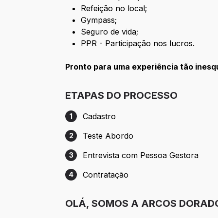
Refeição no local;
Gympass;
Seguro de vida;
PPR - Participação nos lucros.
Pronto para uma experiência tão ines
ETAPAS DO PROCESSO
Cadastro
1
Etapa 1: Cadastro
Teste Abordo
2
Etapa 2: Teste Abordo
Entrevista com Pessoa Gestora
3
Etapa 3: Entrevista com Pessoa Gestora
Contratação
4
Etapa 4: Contratação
OLÁ, SOMOS A ARCOS DORAD