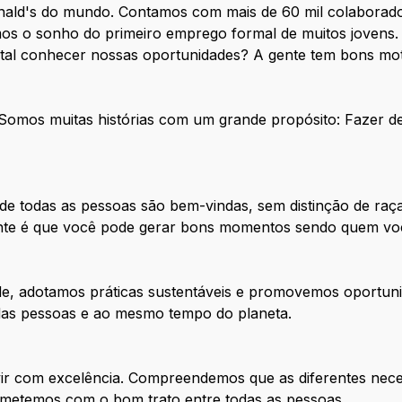
nald's do mundo. Contamos com mais de 60 mil colaborado
os o sonho do primeiro emprego formal de muitos jovens. 
 tal conhecer nossas oportunidades? A gente tem bons mot
. Somos muitas histórias com um grande propósito: Fazer 
e todas as pessoas são bem-vindas, sem distinção de raça
tante é que você pode gerar bons momentos sendo quem vo
de, adotamos práticas sustentáveis e promovemos oportuni
 das pessoas e ao mesmo tempo do planeta.
ir com excelência. Compreendemos que as diferentes nece
metemos com o bom trato entre todas as pessoas.