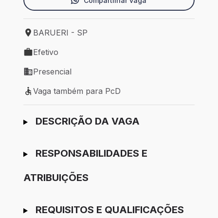
Compartilhar vaga
BARUERI - SP
Local de trabalho: BARUERI - SP
Efetivo
Tipo de vaga: Efetivo
Presencial
Modelo de trabalho: Presencial
Vaga também para PcD
Vaga também para PcD
Ir para candidatura
DESCRIÇÃO DA VAGA
RESPONSABILIDADES E
ATRIBUIÇÕES
REQUISITOS E QUALIFICAÇÕES