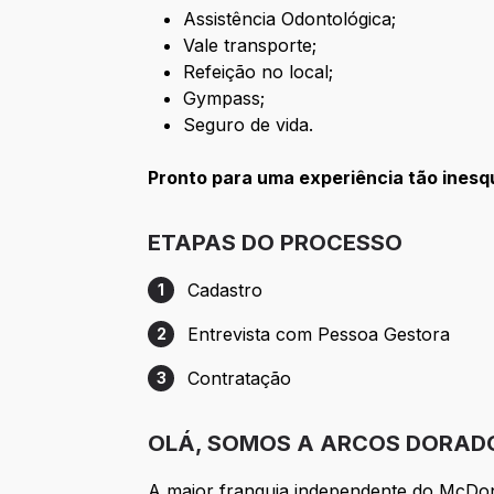
Assistência Odontológica;
Vale transporte;
Refeição no local;
Gympass;
Seguro de vida.
Pronto para uma experiência tão ines
ETAPAS DO PROCESSO
Cadastro
1
Etapa 1: Cadastro
Entrevista com Pessoa Gestora
2
Etapa 2: Entrevista com Pessoa Gestora
Contratação
3
Etapa 3: Contratação
OLÁ, SOMOS A ARCOS DORAD
A maior franquia independente do McDo