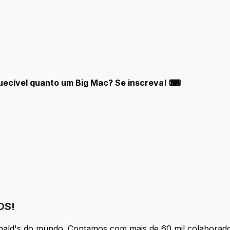
quecível quanto um Big Mac? Se inscreva! ⌨
OS!
nald's do mundo. Contamos com mais de 60 mil colaborado