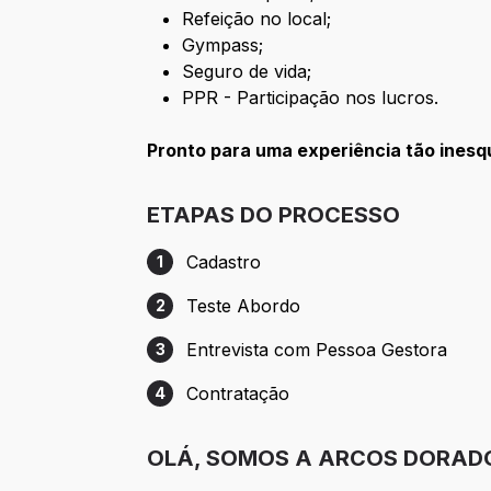
Refeição no local;
Gympass;
Seguro de vida;
PPR - Participação nos lucros.
Pronto para uma experiência tão ines
ETAPAS DO PROCESSO
Cadastro
1
Etapa 1: Cadastro
Teste Abordo
2
Etapa 2: Teste Abordo
Entrevista com Pessoa Gestora
3
Etapa 3: Entrevista com Pessoa Gestora
Contratação
4
Etapa 4: Contratação
OLÁ, SOMOS A ARCOS DORAD