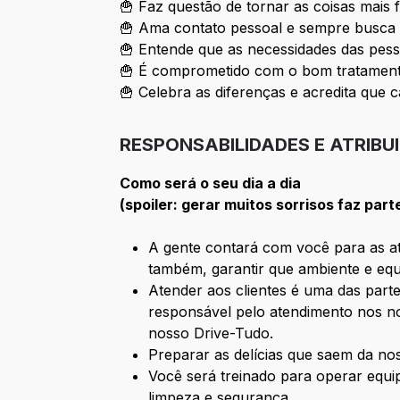
🍟 Faz questão de tornar as coisas mais 
🍟 Ama contato pessoal e sempre busca 
🍟 Entende que as necessidades das pess
🍟 É comprometido com o bom tratamento
🍟 Celebra as diferenças e acredita que c
RESPONSABILIDADES E ATRIBU
Como será o seu dia a dia
(spoiler: gerar muitos sorrisos faz part
A gente contará com você para as ati
também, garantir que ambiente e equ
Atender aos clientes é uma das parte
responsável pelo atendimento nos no
nosso Drive-Tudo.
Preparar as delícias que saem da n
Você será treinado para operar equ
limpeza e segurança.