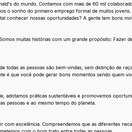
nald's do mundo. Contamos com mais de 60 mil colaborado
os o sonho do primeiro emprego formal de muitos jovens. 
 tal conhecer nossas oportunidades? A gente tem bons mot
. Somos muitas histórias com um grande propósito: Fazer 
e todas as pessoas são bem-vindas, sem distinção de raça
tante é que você pode gerar bons momentos sendo quem vo
de, adotamos práticas sustentáveis e promovemos oportuni
 das pessoas e ao mesmo tempo do planeta.
ir com excelência. Compreendemos que as diferentes nece
metemos com o bom trato entre todas as pessoas.