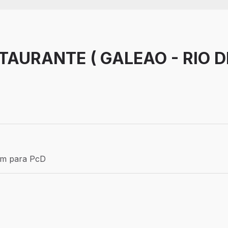
TAURANTE ( GALEAO - RIO D
Efetivo
ém para PcD
para PcD