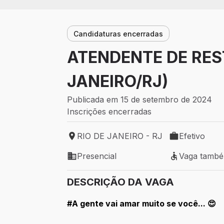
Candidaturas encerradas
ATENDENTE DE RES
JANEIRO/RJ)
Publicada em 15 de setembro de 2024
Inscrições encerradas
RIO DE JANEIRO - RJ
Efetivo
Local de trabalho: RIO DE JANEIRO - RJ
Tipo de vaga: 
Presencial
Vaga tamb
Modelo de trabalho: Presencial
Vaga também 
DESCRIÇÃO DA VAGA
#A gente vai amar muito se você... 😍