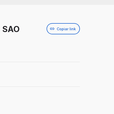
- SAO
Copiar link