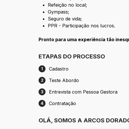
Refeição no local;
Gympass;
Seguro de vida;
PPR - Participação nos lucros.
Pronto para uma experiência tão ines
ETAPAS DO PROCESSO
Cadastro
1
Etapa 1: Cadastro
Teste Abordo
2
Etapa 2: Teste Abordo
Entrevista com Pessoa Gestora
3
Etapa 3: Entrevista com Pessoa Gestora
Contratação
4
Etapa 4: Contratação
OLÁ, SOMOS A ARCOS DORAD