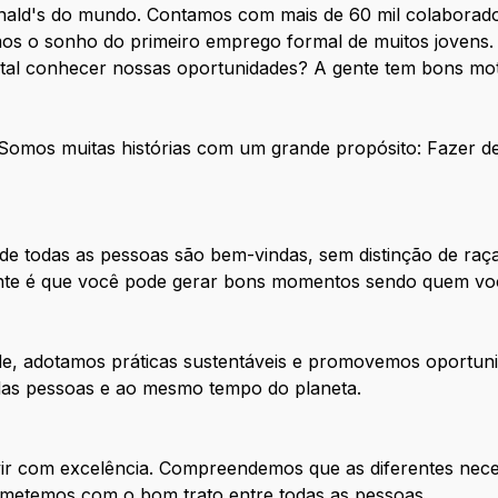
nald's do mundo. Contamos com mais de 60 mil colaborado
os o sonho do primeiro emprego formal de muitos jovens. 
 tal conhecer nossas oportunidades? A gente tem bons mot
. Somos muitas histórias com um grande propósito: Fazer 
e todas as pessoas são bem-vindas, sem distinção de raça
tante é que você pode gerar bons momentos sendo quem vo
de, adotamos práticas sustentáveis e promovemos oportuni
 das pessoas e ao mesmo tempo do planeta.
ir com excelência. Compreendemos que as diferentes nece
metemos com o bom trato entre todas as pessoas.