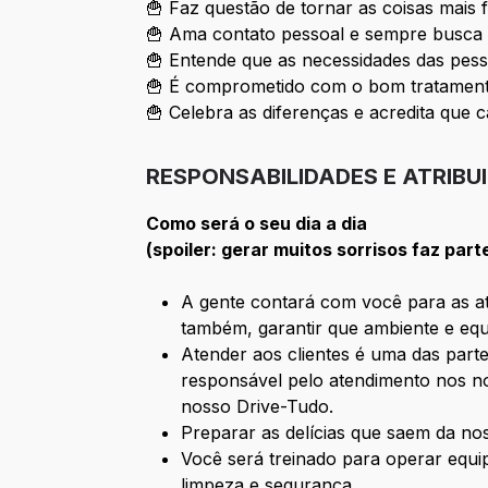
🍟 Faz questão de tornar as coisas mais 
🍟 Ama contato pessoal e sempre busca 
🍟 Entende que as necessidades das pess
🍟 É comprometido com o bom tratamento
🍟 Celebra as diferenças e acredita que c
RESPONSABILIDADES E ATRIBU
Como será o seu dia a dia
(spoiler: gerar muitos sorrisos faz part
A gente contará com você para as ati
também, garantir que ambiente e equ
Atender aos clientes é uma das parte
responsável pelo atendimento nos no
nosso Drive-Tudo.
Preparar as delícias que saem da n
Você será treinado para operar equ
limpeza e segurança.