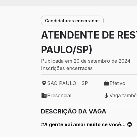
Candidaturas encerradas
ATENDENTE DE RES
PAULO/SP)
Publicada em 20 de setembro de 2024
Inscrições encerradas
SAO PAULO - SP
Efetivo
Local de trabalho: SAO PAULO - SP
Tipo de vaga: 
Presencial
Vaga tamb
Modelo de trabalho: Presencial
Vaga também 
DESCRIÇÃO DA VAGA
#A gente vai amar muito se você... 😍