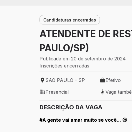
Candidaturas encerradas
ATENDENTE DE RES
PAULO/SP)
Publicada em 20 de setembro de 2024
Inscrições encerradas
SAO PAULO - SP
Efetivo
Local de trabalho: SAO PAULO - SP
Tipo de vaga: 
Presencial
Vaga tamb
Modelo de trabalho: Presencial
Vaga também 
DESCRIÇÃO DA VAGA
#A gente vai amar muito se você... 😍