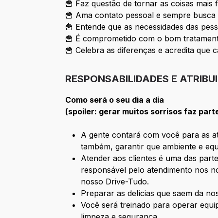
🍟 Faz questão de tornar as coisas mais 
🍟 Ama contato pessoal e sempre busca 
🍟 Entende que as necessidades das pess
🍟 É comprometido com o bom tratamento
🍟 Celebra as diferenças e acredita que c
RESPONSABILIDADES E ATRIBU
Como será o seu dia a dia
(spoiler: gerar muitos sorrisos faz part
A gente contará com você para as ati
também, garantir que ambiente e equ
Atender aos clientes é uma das parte
responsável pelo atendimento nos no
nosso Drive-Tudo.
Preparar as delícias que saem da n
Você será treinado para operar equ
limpeza e segurança.