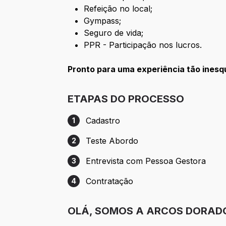
Refeição no local;
Gympass;
Seguro de vida;
PPR - Participação nos lucros.
Pronto para uma experiência tão ines
ETAPAS DO PROCESSO
Cadastro
1
Etapa 1: Cadastro
Teste Abordo
2
Etapa 2: Teste Abordo
Entrevista com Pessoa Gestora
3
Etapa 3: Entrevista com Pessoa Gestora
Contratação
4
Etapa 4: Contratação
OLÁ, SOMOS A ARCOS DORAD