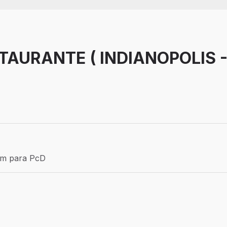
TAURANTE ( INDIANOPOLIS 
Efetivo
ém para PcD
para PcD