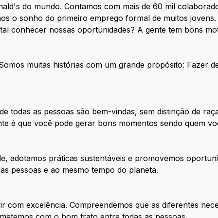
nald's do mundo. Contamos com mais de 60 mil colaborado
os o sonho do primeiro emprego formal de muitos jovens. 
 tal conhecer nossas oportunidades? A gente tem bons mot
. Somos muitas histórias com um grande propósito: Fazer 
e todas as pessoas são bem-vindas, sem distinção de raça
tante é que você pode gerar bons momentos sendo quem vo
de, adotamos práticas sustentáveis e promovemos oportuni
 das pessoas e ao mesmo tempo do planeta.
ir com excelência. Compreendemos que as diferentes nece
metemos com o bom trato entre todas as pessoas.