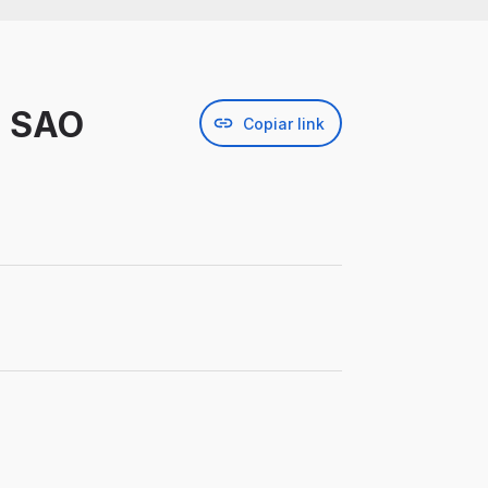
- SAO
Copiar link