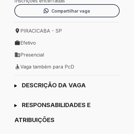
Inscrições encerradas
Compartilhar vaga
PIRACICABA - SP
Local de trabalho: PIRACICABA - SP
Efetivo
Tipo de vaga: Efetivo
Presencial
Modelo de trabalho: Presencial
Vaga também para PcD
Vaga também para PcD
Ir para candidatura
DESCRIÇÃO DA VAGA
RESPONSABILIDADES E
ATRIBUIÇÕES