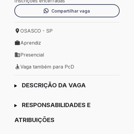
Inscrições encerradas
Compartilhar vaga
OSASCO - SP
Local de trabalho: OSASCO - SP
Aprendiz
Tipo de vaga: Aprendiz
Presencial
Modelo de trabalho: Presencial
Vaga também para PcD
Vaga também para PcD
Ir para candidatura
DESCRIÇÃO DA VAGA
RESPONSABILIDADES E
ATRIBUIÇÕES