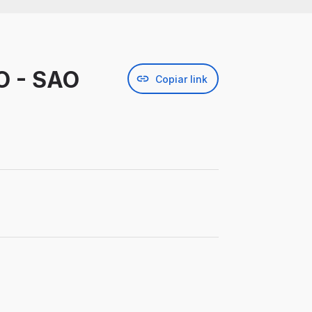
O - SAO
Copiar link