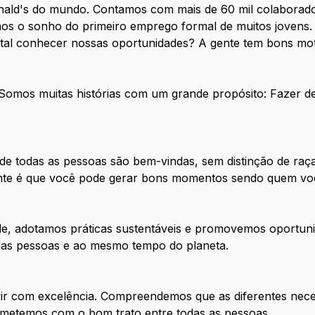
nald's do mundo. Contamos com mais de 60 mil colaborado
os o sonho do primeiro emprego formal de muitos jovens. 
 tal conhecer nossas oportunidades? A gente tem bons mot
. Somos muitas histórias com um grande propósito: Fazer 
e todas as pessoas são bem-vindas, sem distinção de raça
tante é que você pode gerar bons momentos sendo quem vo
de, adotamos práticas sustentáveis e promovemos oportuni
 das pessoas e ao mesmo tempo do planeta.
ir com excelência. Compreendemos que as diferentes nece
metemos com o bom trato entre todas as pessoas.