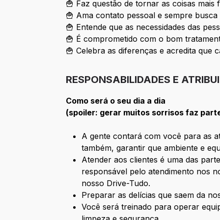
🍟 Faz questão de tornar as coisas mais 
🍟 Ama contato pessoal e sempre busca 
🍟 Entende que as necessidades das pess
🍟 É comprometido com o bom tratamento
🍟 Celebra as diferenças e acredita que c
RESPONSABILIDADES E ATRIBU
Como será o seu dia a dia
(spoiler: gerar muitos sorrisos faz part
A gente contará com você para as ati
também, garantir que ambiente e equ
Atender aos clientes é uma das parte
responsável pelo atendimento nos no
nosso Drive-Tudo.
Preparar as delícias que saem da n
Você será treinado para operar equ
limpeza e segurança.