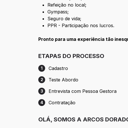
Refeição no local;
Gympass;
Seguro de vida;
PPR - Participação nos lucros.
Pronto para uma experiência tão ines
ETAPAS DO PROCESSO
Cadastro
1
Etapa 1: Cadastro
Teste Abordo
2
Etapa 2: Teste Abordo
Entrevista com Pessoa Gestora
3
Etapa 3: Entrevista com Pessoa Gestora
Contratação
4
Etapa 4: Contratação
OLÁ, SOMOS A ARCOS DORAD