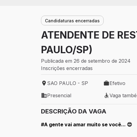
Candidaturas encerradas
ATENDENTE DE RES
PAULO/SP)
Publicada em 26 de setembro de 2024
Inscrições encerradas
SAO PAULO - SP
Efetivo
Local de trabalho: SAO PAULO - SP
Tipo de vaga: 
Presencial
Vaga tamb
Modelo de trabalho: Presencial
Vaga também 
DESCRIÇÃO DA VAGA
#A gente vai amar muito se você... 😍