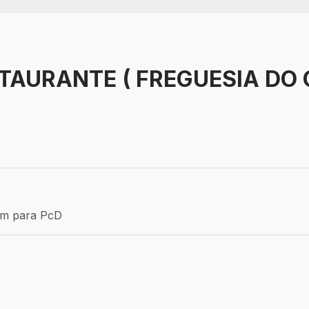
TAURANTE ( FREGUESIA DO 
Efetivo
ém para PcD
para PcD