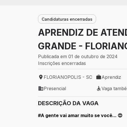
Candidaturas encerradas
APRENDIZ DE ATEN
GRANDE - FLORIAN
Publicada em 01 de outubro de 2024
Inscrições encerradas
FLORIANOPOLIS - SC
Aprendiz
Local de trabalho: FLORIANOPOLIS - SC
Tipo de vaga:
Presencial
Vaga tamb
Modelo de trabalho: Presencial
Vaga também 
DESCRIÇÃO DA VAGA
#A gente vai amar muito se você... 😍