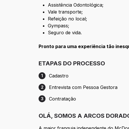
Assistência Odontológica;
Vale transporte;
Refeição no local;
Gympass;
Seguro de vida.
Pronto para uma experiência tão ines
ETAPAS DO PROCESSO
Cadastro
1
Etapa 1: Cadastro
Entrevista com Pessoa Gestora
2
Etapa 2: Entrevista com Pessoa Gestora
Contratação
3
Etapa 3: Contratação
OLÁ, SOMOS A ARCOS DORAD
A maior franquia independente do McDo