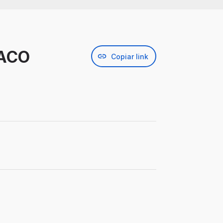
SACO
Copiar link