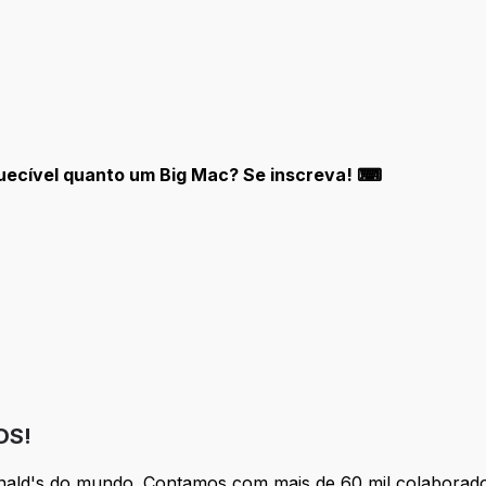
quecível quanto um Big Mac? Se inscreva! ⌨
OS!
nald's do mundo. Contamos com mais de 60 mil colaborado