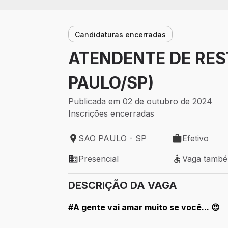
Candidaturas encerradas
ATENDENTE DE RES
PAULO/SP)
Publicada em 02 de outubro de 2024
Inscrições encerradas
SAO PAULO - SP
Efetivo
Local de trabalho: SAO PAULO - SP
Tipo de vaga: 
Presencial
Vaga tamb
Modelo de trabalho: Presencial
Vaga também 
DESCRIÇÃO DA VAGA
#A gente vai amar muito se você... 😍