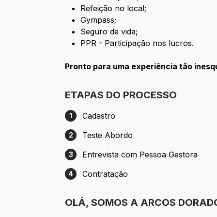
Refeição no local;
Gympass;
Seguro de vida;
PPR - Participação nos lucros.
Pronto para uma experiência tão ines
ETAPAS DO PROCESSO
Cadastro
1
Etapa 1: Cadastro
Teste Abordo
2
Etapa 2: Teste Abordo
Entrevista com Pessoa Gestora
3
Etapa 3: Entrevista com Pessoa Gestora
Contratação
4
Etapa 4: Contratação
OLÁ, SOMOS A ARCOS DORAD