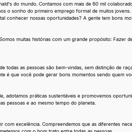
nald's do mundo. Contamos com mais de 60 mil colaborado
os o sonho do primeiro emprego formal de muitos jovens. 
 tal conhecer nossas oportunidades? A gente tem bons mot
. Somos muitas histórias com um grande propósito: Fazer 
e todas as pessoas são bem-vindas, sem distinção de raça
tante é que você pode gerar bons momentos sendo quem vo
de, adotamos práticas sustentáveis e promovemos oportuni
 das pessoas e ao mesmo tempo do planeta.
ir com excelência. Compreendemos que as diferentes nece
metemos com o bom trato entre todas as pessoas.