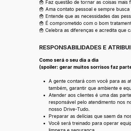
🍟 Faz questão de tornar as coisas mais 
🍟 Ama contato pessoal e sempre busca 
🍟 Entende que as necessidades das pess
🍟 É comprometido com o bom tratamento
🍟 Celebra as diferenças e acredita que c
RESPONSABILIDADES E ATRIBU
Como será o seu dia a dia
(spoiler: gerar muitos sorrisos faz part
A gente contará com você para as ati
também, garantir que ambiente e equ
Atender aos clientes é uma das parte
responsável pelo atendimento nos no
nosso Drive-Tudo.
Preparar as delícias que saem da n
Você será treinado para operar equ
limpeza e segurança.