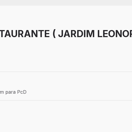
TAURANTE ( JARDIM LEONOR
Efetivo
ém para PcD
para PcD