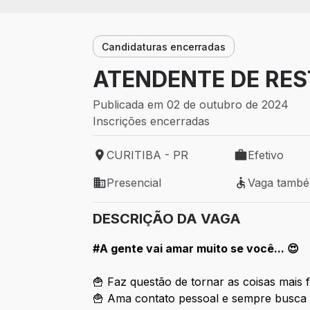
Candidaturas encerradas
ATENDENTE DE RES
Publicada em 02 de outubro de 2024
Inscrições encerradas
CURITIBA - PR
Efetivo
Local de trabalho: CURITIBA - PR
Tipo de vaga: 
Presencial
Vaga tamb
Modelo de trabalho: Presencial
Vaga também 
DESCRIÇÃO DA VAGA
#A gente vai amar muito se você... 😍
🍟 Faz questão de tornar as coisas mais 
🍟 Ama contato pessoal e sempre busca 