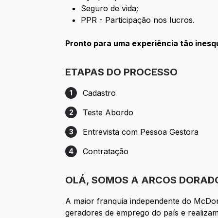
Seguro de vida;
PPR - Participação nos lucros.
Pronto para uma experiência tão ines
ETAPAS DO PROCESSO
Cadastro
1
Etapa 1: Cadastro
Teste Abordo
2
Etapa 2: Teste Abordo
Entrevista com Pessoa Gestora
3
Etapa 3: Entrevista com Pessoa Gestora
Contratação
4
Etapa 4: Contratação
OLÁ, SOMOS A ARCOS DORAD
A maior franquia independente do McDo
geradores de emprego do país e realizam