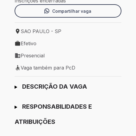
Inscrições encerradas
Compartilhar vaga
SAO PAULO - SP
Local de trabalho: SAO PAULO - SP
Efetivo
Tipo de vaga: Efetivo
Presencial
Modelo de trabalho: Presencial
Vaga também para PcD
Vaga também para PcD
Ir para candidatura
DESCRIÇÃO DA VAGA
RESPONSABILIDADES E
ATRIBUIÇÕES