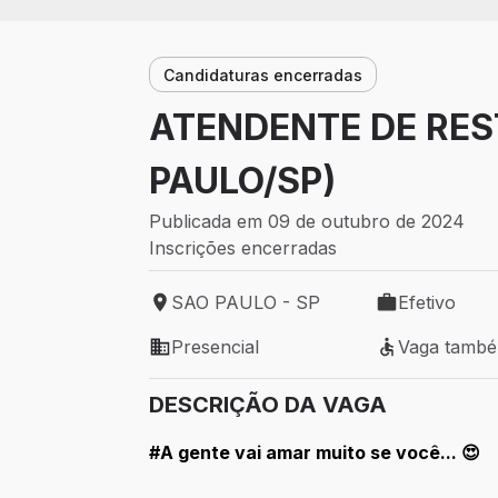
Candidaturas encerradas
ATENDENTE DE RES
PAULO/SP)
Publicada em 09 de outubro de 2024
Inscrições encerradas
SAO PAULO - SP
Efetivo
Local de trabalho: SAO PAULO - SP
Tipo de vaga: 
Presencial
Vaga tamb
Modelo de trabalho: Presencial
Vaga também 
DESCRIÇÃO DA VAGA
#A gente vai amar muito se você... 😍