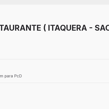
TAURANTE ( ITAQUERA - SA
Efetivo
ém para PcD
para PcD