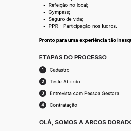
Refeição no local;
Gympass;
Seguro de vida;
PPR - Participação nos lucros.
Pronto para uma experiência tão ines
ETAPAS DO PROCESSO
Cadastro
1
Etapa 1: Cadastro
Teste Abordo
2
Etapa 2: Teste Abordo
Entrevista com Pessoa Gestora
3
Etapa 3: Entrevista com Pessoa Gestora
Contratação
4
Etapa 4: Contratação
OLÁ, SOMOS A ARCOS DORAD