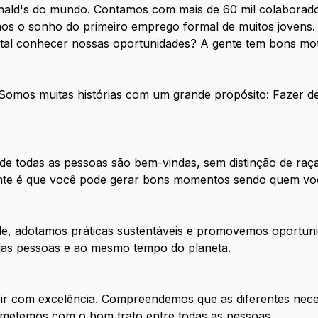
nald's do mundo. Contamos com mais de 60 mil colaborado
os o sonho do primeiro emprego formal de muitos jovens. 
 tal conhecer nossas oportunidades? A gente tem bons mot
. Somos muitas histórias com um grande propósito: Fazer 
e todas as pessoas são bem-vindas, sem distinção de raça
tante é que você pode gerar bons momentos sendo quem vo
de, adotamos práticas sustentáveis e promovemos oportuni
 das pessoas e ao mesmo tempo do planeta.
ir com excelência. Compreendemos que as diferentes nece
metemos com o bom trato entre todas as pessoas.