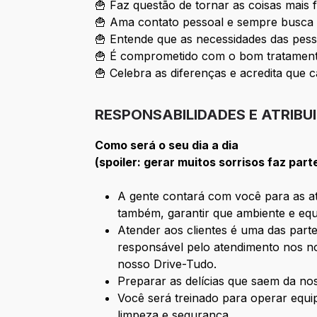
🍟 Faz questão de tornar as coisas mais 
🍟 Ama contato pessoal e sempre busca 
🍟 Entende que as necessidades das pess
🍟 É comprometido com o bom tratamento
🍟 Celebra as diferenças e acredita que c
RESPONSABILIDADES E ATRIBU
Como será o seu dia a dia
(spoiler: gerar muitos sorrisos faz part
A gente contará com você para as ati
também, garantir que ambiente e equ
Atender aos clientes é uma das parte
responsável pelo atendimento nos no
nosso Drive-Tudo.
Preparar as delícias que saem da n
Você será treinado para operar equ
limpeza e segurança.