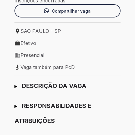
Inscrições encerradas
Compartilhar vaga
SAO PAULO - SP
Local de trabalho: SAO PAULO - SP
Efetivo
Tipo de vaga: Efetivo
Presencial
Modelo de trabalho: Presencial
Vaga também para PcD
Vaga também para PcD
Ir para candidatura
DESCRIÇÃO DA VAGA
RESPONSABILIDADES E
ATRIBUIÇÕES