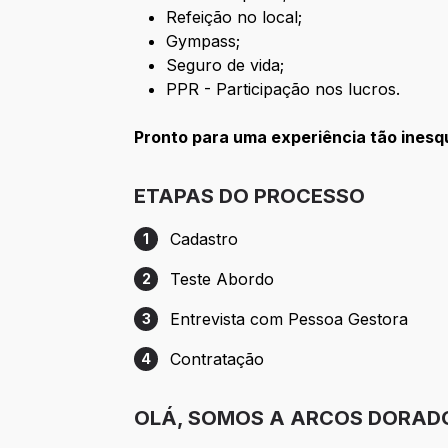
Refeição no local;
Gympass;
Seguro de vida;
PPR - Participação nos lucros.
Pronto para uma experiência tão ines
ETAPAS DO PROCESSO
Cadastro
1
Etapa 1: Cadastro
Teste Abordo
2
Etapa 2: Teste Abordo
Entrevista com Pessoa Gestora
3
Etapa 3: Entrevista com Pessoa Gestora
Contratação
4
Etapa 4: Contratação
OLÁ, SOMOS A ARCOS DORAD