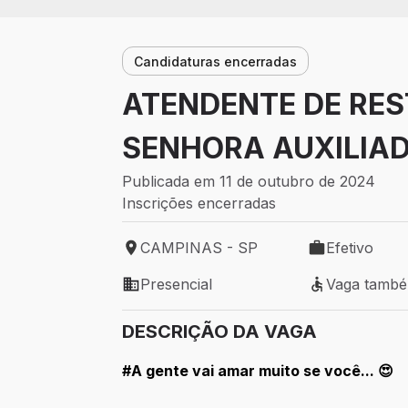
Candidaturas encerradas
ATENDENTE DE RES
SENHORA AUXILIAD
Publicada em 11 de outubro de 2024
Inscrições encerradas
CAMPINAS - SP
Efetivo
Local de trabalho: CAMPINAS - SP
Tipo de vaga: 
Presencial
Vaga tamb
Modelo de trabalho: Presencial
Vaga também 
DESCRIÇÃO DA VAGA
#A gente vai amar muito se você... 😍