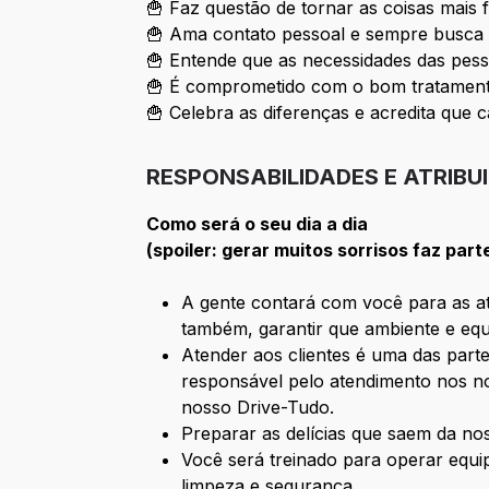
🍟 Faz questão de tornar as coisas mais 
🍟 Ama contato pessoal e sempre busca 
🍟 Entende que as necessidades das pess
🍟 É comprometido com o bom tratamento
🍟 Celebra as diferenças e acredita que c
RESPONSABILIDADES E ATRIBU
Como será o seu dia a dia
(spoiler: gerar muitos sorrisos faz part
A gente contará com você para as ati
também, garantir que ambiente e equ
Atender aos clientes é uma das parte
responsável pelo atendimento nos no
nosso Drive-Tudo.
Preparar as delícias que saem da n
Você será treinado para operar equ
limpeza e segurança.