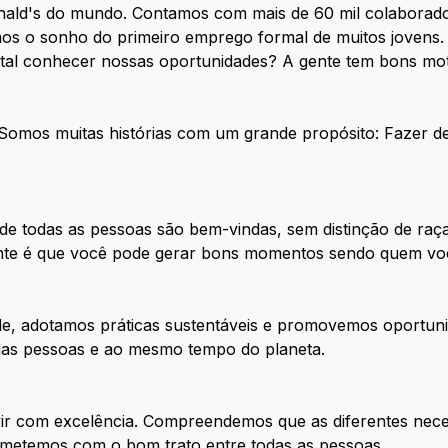
nald's do mundo. Contamos com mais de 60 mil colaborado
os o sonho do primeiro emprego formal de muitos jovens. 
 tal conhecer nossas oportunidades? A gente tem bons mot
. Somos muitas histórias com um grande propósito: Fazer 
e todas as pessoas são bem-vindas, sem distinção de raça
tante é que você pode gerar bons momentos sendo quem vo
de, adotamos práticas sustentáveis e promovemos oportuni
 das pessoas e ao mesmo tempo do planeta.
ir com excelência. Compreendemos que as diferentes nece
metemos com o bom trato entre todas as pessoas.