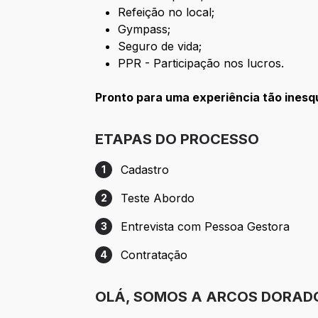
Refeição no local;
Gympass;
Seguro de vida;
PPR - Participação nos lucros.
Pronto para uma experiência tão ines
ETAPAS DO PROCESSO
Cadastro
1
Etapa 1: Cadastro
Teste Abordo
2
Etapa 2: Teste Abordo
Entrevista com Pessoa Gestora
3
Etapa 3: Entrevista com Pessoa Gestora
Contratação
4
Etapa 4: Contratação
OLÁ, SOMOS A ARCOS DORAD