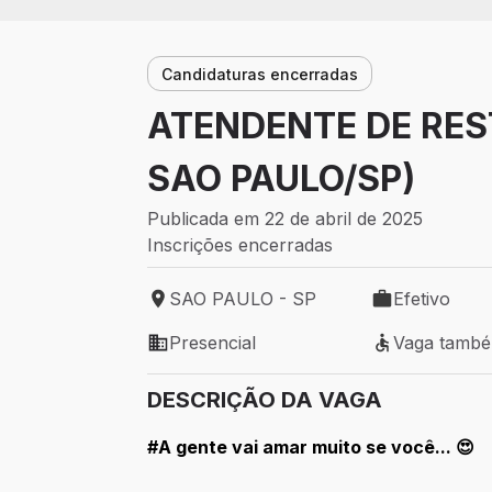
Candidaturas encerradas
ATENDENTE DE RES
SAO PAULO/SP)
Publicada em 22 de abril de 2025
Inscrições encerradas
SAO PAULO - SP
Efetivo
Local de trabalho: SAO PAULO - SP
Tipo de vaga: 
Presencial
Vaga tamb
Modelo de trabalho: Presencial
Vaga também 
DESCRIÇÃO DA VAGA
#A gente vai amar muito se você... 😍