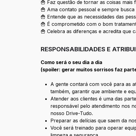
🍟 Faz questão de tornar as coisas mais 
🍟 Ama contato pessoal e sempre busca 
🍟 Entende que as necessidades das pess
🍟 É comprometido com o bom tratamento
🍟 Celebra as diferenças e acredita que c
RESPONSABILIDADES E ATRIBU
Como será o seu dia a dia
(spoiler: gerar muitos sorrisos faz part
A gente contará com você para as ati
também, garantir que ambiente e equ
Atender aos clientes é uma das parte
responsável pelo atendimento nos no
nosso Drive-Tudo.
Preparar as delícias que saem da n
Você será treinado para operar equ
limpeza e segurança.