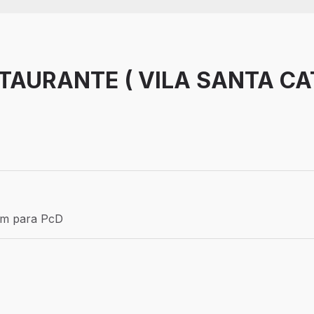
TAURANTE ( VILA SANTA CA
Efetivo
ém para PcD
para PcD