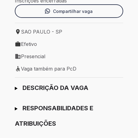
Inscrições encerradas
Compartilhar vaga
SAO PAULO - SP
Local de trabalho: SAO PAULO - SP
Efetivo
Tipo de vaga: Efetivo
Presencial
Modelo de trabalho: Presencial
Vaga também para PcD
Vaga também para PcD
Ir para candidatura
DESCRIÇÃO DA VAGA
RESPONSABILIDADES E
ATRIBUIÇÕES