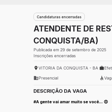
Candidaturas encerradas
ATENDENTE DE RES
CONQUISTA/BA)
Publicada em 29 de setembro de 2025
Inscrições encerradas
VITORIA DA CONQUISTA - BA
Efet
Local de trabalho: VITORIA DA CONQUI
Tipo d
Presencial
Vag
Modelo de trabalho: Presencial
Vaga 
DESCRIÇÃO DA VAGA
#A gente vai amar muito se você... 😍