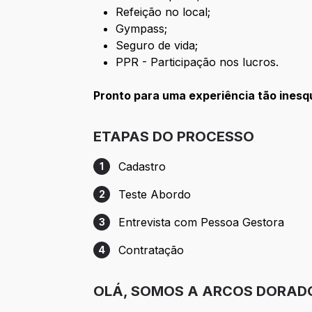
Refeição no local;
Gympass;
Seguro de vida;
PPR - Participação nos lucros.
Pronto para uma experiência tão ines
ETAPAS DO PROCESSO
Cadastro
1
Etapa 1: Cadastro
Teste Abordo
2
Etapa 2: Teste Abordo
Entrevista com Pessoa Gestora
3
Etapa 3: Entrevista com Pessoa Gestora
Contratação
4
Etapa 4: Contratação
OLÁ, SOMOS A ARCOS DORAD