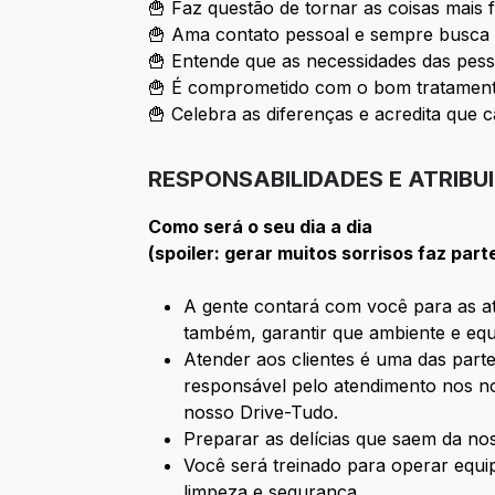
🍟 Faz questão de tornar as coisas mais 
🍟 Ama contato pessoal e sempre busca 
🍟 Entende que as necessidades das pess
🍟 É comprometido com o bom tratamento
🍟 Celebra as diferenças e acredita que c
RESPONSABILIDADES E ATRIBU
Como será o seu dia a dia
(spoiler: gerar muitos sorrisos faz part
A gente contará com você para as ati
também, garantir que ambiente e equ
Atender aos clientes é uma das parte
responsável pelo atendimento nos no
nosso Drive-Tudo.
Preparar as delícias que saem da n
Você será treinado para operar equ
limpeza e segurança.