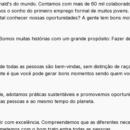
nald's do mundo. Contamos com mais de 60 mil colaborado
os o sonho do primeiro emprego formal de muitos jovens. 
 tal conhecer nossas oportunidades? A gente tem bons mot
. Somos muitas histórias com um grande propósito: Fazer 
e todas as pessoas são bem-vindas, sem distinção de raça
tante é que você pode gerar bons momentos sendo quem vo
de, adotamos práticas sustentáveis e promovemos oportuni
 das pessoas e ao mesmo tempo do planeta.
ir com excelência. Compreendemos que as diferentes nece
metemos com o bom trato entre todas as pessoas.