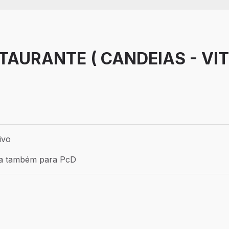
TAURANTE ( CANDEIAS - VI
ivo
STA - BA
e vaga: Efetivo
a também para PcD
também para PcD